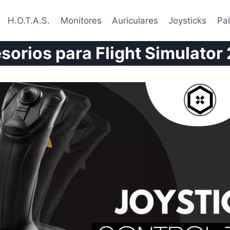
H.O.T.A.S.
Monitores
Auriculares
Joysticks
Pa
sorios para Flight Simulator