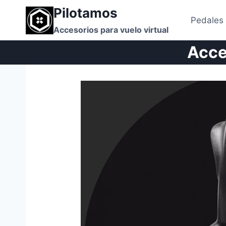
Saltar
Pilotamos
al
Pedales
Accesorios para vuelo virtual
contenido
Acce