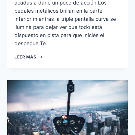
acudas a darle un poco de acción.Los
pedales metálicos brillan en la parte
inferior mientras la triple pantalla curva se
ilumina para dejar ver que todo está
dispuesto en pista para que inicies el
despegue.Te…
DISFRUTA
LEER MÁS
DEL
ASIENTO
DE
UN
AIRBUS
A320
EN
TU
PROPIA
CASA